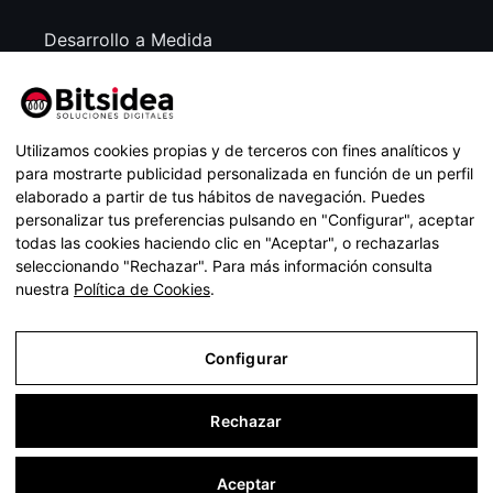
Desarrollo a Medida
Contacto
Av. Real Fábrica de Sedas, 28 45600
Utilizamos cookies propias y de terceros con fines analíticos y
Talavera de la Reina (Toledo)
para mostrarte publicidad personalizada en función de un perfil
elaborado a partir de tus hábitos de navegación. Puedes
601 32 72 79
personalizar tus preferencias pulsando en "Configurar", aceptar
todas las cookies haciendo clic en "Aceptar", o rechazarlas
soporte@bitsidea.es
seleccionando "Rechazar". Para más información consulta
nuestra
Política de Cookies
.
Configurar
Aviso Legal
Rechazar
Política de Privacidad
Política de Cookies
Aceptar